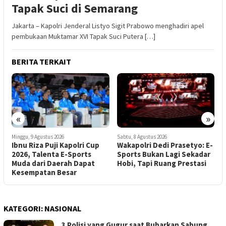
Tapak Suci di Semarang
Jakarta – Kapolri Jenderal Listyo Sigit Prabowo menghadiri apel
pembukaan Muktamar XVI Tapak Suci Putera […]
BERITA TERKAIT
«
»
Minggu, 9 Agustus 2026
Sabtu, 8 Agustus 2026
J
Ibnu Riza Puji Kapolri Cup
Wakapolri Dedi Prasetyo: E-
R
2026, Talenta E-Sports
Sports Bukan Lagi Sekadar
P
Muda dari Daerah Dapat
Hobi, Tapi Ruang Prestasi
Kesempatan Besar
KATEGORI:
NASIONAL
3 Polisi yang Gugur saat Bubarkan Sabung