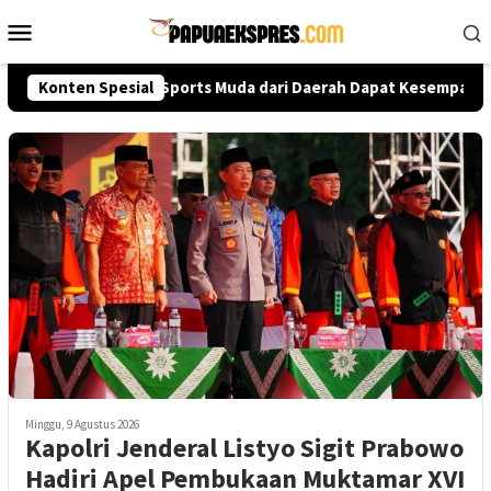
Loncat
Menu
ke
Mobile
konten
up 2026, Talenta E-Sports Muda dari Daerah Dapat Kesempatan Bes
Konten Spesial
Minggu, 9 Agustus 2026
Kapolri Jenderal Listyo Sigit Prabowo
Hadiri Apel Pembukaan Muktamar XVI