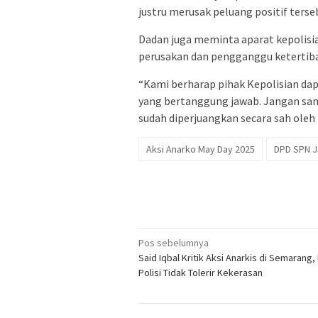
justru merusak peluang positif terseb
Dadan juga meminta aparat kepolisia
perusakan dan pengganggu keterti
“Kami berharap pihak Kepolisian da
yang bertanggung jawab. Jangan sam
sudah diperjuangkan secara sah oleh 
Aksi Anarko May Day 2025
DPD SPN J
Navigasi
Pos sebelumnya
Said Iqbal Kritik Aksi Anarkis di Semarang,
pos
Polisi Tidak Tolerir Kekerasan