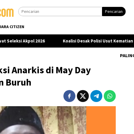
Pencarian
UARA CITIZEN
 Akpol 2026
Koalisi Desak Polisi Usut Kematian Sutrimo 
PALIN
si Anarkis di May Day
n Buruh