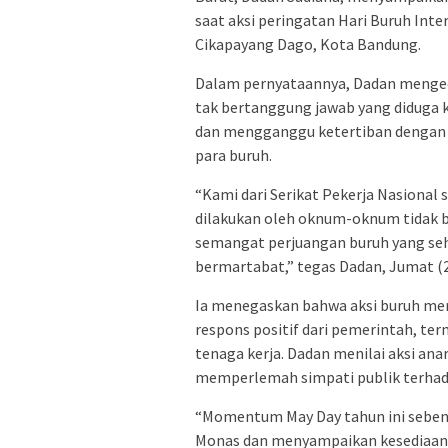
saat aksi peringatan Hari Buruh Int
Cikapayang Dago, Kota Bandung.
Dalam pernyataannya, Dadan mengec
tak bertanggung jawab yang diduga 
dan mengganggu ketertiban dengan 
para buruh.
“Kami dari Serikat Pekerja Nasiona
dilakukan oleh oknum-oknum tidak b
semangat perjuangan buruh yang seh
bermartabat,” tegas Dadan, Jumat (2
Ia menegaskan bahwa aksi buruh mer
respons positif dari pemerintah, te
tenaga kerja. Dadan menilai aksi an
memperlemah simpati publik terhad
“Momentum May Day tahun ini sebenar
Monas dan menyampaikan kesediaan u