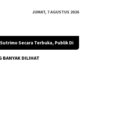
JUMAT, 7 AGUSTUS 2026
Secara Terbuka, Publik Diminta Mengawal
SETARA Institut
G BANYAK DILIHAT