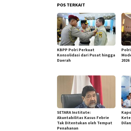
POS TERKAIT
KBPP Polri Perkuat
Polr
Konsolidasi dari Pusat hingga
Mode
Daerah
2026
SETARA Institute:
Kapo
Akuntabilitas Kasus Febrie
Kete
Tak Ditentukan oleh Tempat
Dila
Penahanan