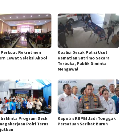
i Perkuat Rekrutmen
Koalisi Desak Polisi Usut
rn Lewat Seleksi Akpol
Kematian Sutrimo Secara
Terbuka, Publik Diminta
Mengawal
lri Minta Program Desk
Kapolri: KBPBI Jadi Tonggak
nagakerjaan Polri Terus
Persatuan Serikat Buruh
njutkan