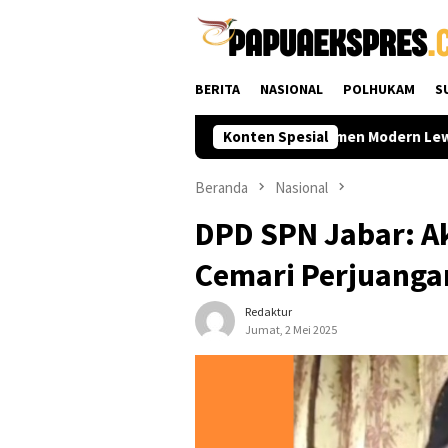
Loncat
ke
konten
BERITA
NASIONAL
POLHUKAM
S
ga Daerah
Polri Perkuat Rekrutmen Modern Lewat Seleksi
Konten Spesial
Beranda
Nasional
DPD SPN Jabar: Ak
Cemari Perjuanga
Redaktur
Jumat, 2 Mei 2025