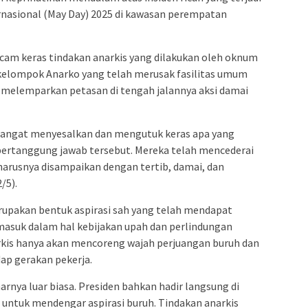
ernasional (May Day) 2025 di kawasan perempatan
am keras tindakan anarkis yang dilakukan oleh oknum
kelompok Anarko yang telah merusak fasilitas umum
melemparkan petasan di tengah jalannya aksi damai
l sangat menyesalkan dan mengutuk keras apa yang
ertanggung jawab tersebut. Mereka telah mencederai
arusnya disampaikan dengan tertib, damai, dan
/5).
upakan bentuk aspirasi sah yang telah mendapat
rmasuk dalam hal kebijakan upah dan perlindungan
arkis hanya akan mencoreng wajah perjuangan buruh dan
ap gerakan pekerja.
nya luar biasa. Presiden bahkan hadir langsung di
ntuk mendengar aspirasi buruh. Tindakan anarkis