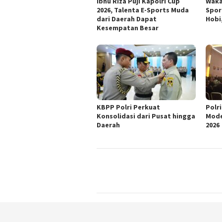
Ibnu Riza Puji Kapolri Cup
Waka
2026, Talenta E-Sports Muda
Spor
dari Daerah Dapat
Hobi
Kesempatan Besar
KBPP Polri Perkuat
Polr
Konsolidasi dari Pusat hingga
Mode
Daerah
2026