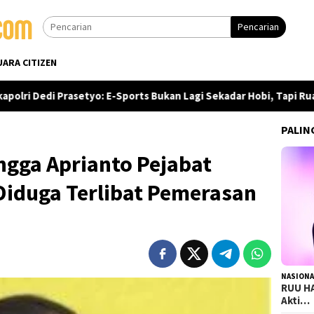
Pencarian
UARA CITIZEN
i Prasetyo: E-Sports Bukan Lagi Sekadar Hobi, Tapi Ruang Presta
PALIN
ngga Aprianto Pejabat
 Diduga Terlibat Pemerasan
NASIONA
RUU HA
Akti…