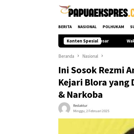
Loncat
ke
konten
BERITA
NASIONAL
POLHUKAM
S
s Muda dari Daerah Dapat Kesempatan Besar
Konten Spesial
Wakapolri Ded
Beranda
Nasional
Ini Sosok Rezmi A
Kejari Blora yang
& Narkoba
Redaktur
Minggu, 2 Februari 2025