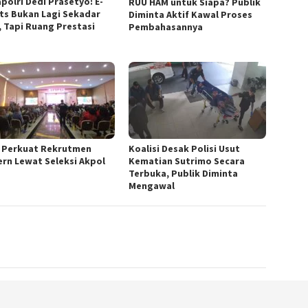
polri Dedi Prasetyo: E-
RUU HAM untuk Siapa? Publik
ts Bukan Lagi Sekadar
Diminta Aktif Kawal Proses
, Tapi Ruang Prestasi
Pembahasannya
i Perkuat Rekrutmen
Koalisi Desak Polisi Usut
rn Lewat Seleksi Akpol
Kematian Sutrimo Secara
Terbuka, Publik Diminta
Mengawal