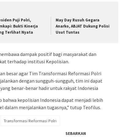
siden Puji Polri,
May Day Rusuh Gegara
mkapi: Bukti Kinerja
Anarko, ABJAT Dukung Polisi
ng Terlihat Nyata
Usut Tuntas
 membawa dampak positif bagi masyarakat dan
t terhadap institusi Kepolisian.
an besar agar Tim Transformasi Reformasi Polri
dijalankan dengan sungguh-sungguh, tim ini dapat
 yang benar-benar hadir untuk rakyat Indonesia
p bahwa kepolisian Indonesia dapat menjadi lebih
el dalam menjalankan tugasnya,” tutup Teofilus.
Transformasi Reformasi Polri
SEBARKAN