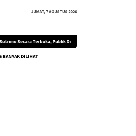
JUMAT, 7 AGUSTUS 2026
o Secara Terbuka, Publik Diminta Mengawal
SETARA Instit
G BANYAK DILIHAT