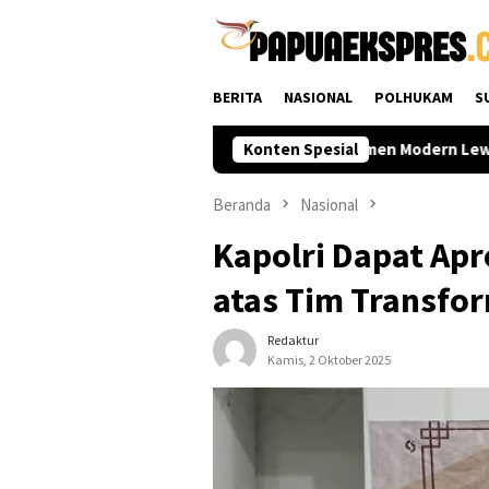
Loncat
ke
konten
BERITA
NASIONAL
POLHUKAM
S
ngga Daerah
Polri Perkuat Rekrutmen Modern Lewat Selek
Konten Spesial
Beranda
Nasional
Kapolri Dapat Apr
atas Tim Transfor
Redaktur
Kamis, 2 Oktober 2025