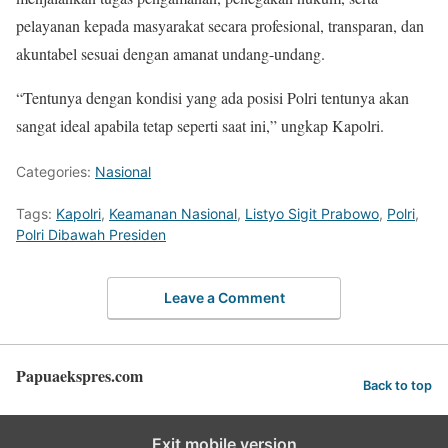
pelayanan kepada masyarakat secara profesional, transparan, dan
akuntabel sesuai dengan amanat undang-undang.
“Tentunya dengan kondisi yang ada posisi Polri tentunya akan
sangat ideal apabila tetap seperti saat ini,” ungkap Kapolri.
Categories:
Nasional
Tags:
Kapolri
,
Keamanan Nasional
,
Listyo Sigit Prabowo
,
Polri
,
Polri Dibawah Presiden
Leave a Comment
Papuaekspres.com
Back to top
Exit mobile version