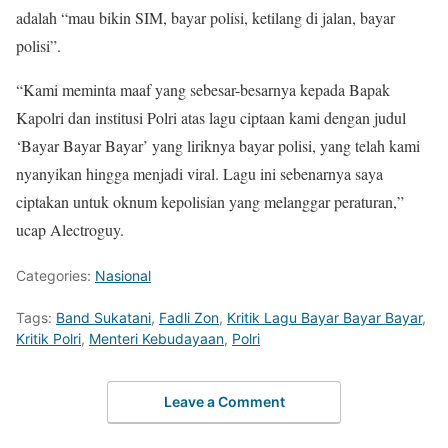
adalah “mau bikin SIM, bayar polisi, ketilang di jalan, bayar
polisi”.
“Kami meminta maaf yang sebesar-besarnya kepada Bapak
Kapolri dan institusi Polri atas lagu ciptaan kami dengan judul
‘Bayar Bayar Bayar’ yang liriknya bayar polisi, yang telah kami
nyanyikan hingga menjadi viral. Lagu ini sebenarnya saya
ciptakan untuk oknum kepolisian yang melanggar peraturan,”
ucap Alectroguy.
Categories:
Nasional
Tags:
Band Sukatani
,
Fadli Zon
,
Kritik Lagu Bayar Bayar Bayar
,
Kritik Polri
,
Menteri Kebudayaan
,
Polri
Leave a Comment