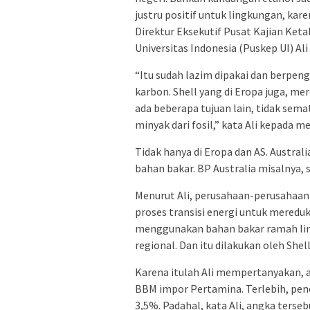
justru positif untuk lingkungan, ka
Direktur Eksekutif Pusat Kajian Ke
Universitas Indonesia (Puskep UI) Al
“Itu sudah lazim dipakai dan berpen
karbon. Shell yang di Eropa juga, me
ada beberapa tujuan lain, tidak se
minyak dari fosil,” kata Ali kepada med
Tidak hanya di Eropa dan AS. Austra
bahan bakar. BP Australia misalnya
Menurut Ali, perusahaan-perusahaan e
proses transisi energi untuk mereduk
menggunakan bahan bakar ramah lingk
regional. Dan itu dilakukan oleh Shel
Karena itulah Ali mempertanyakan, 
BBM impor Pertamina. Terlebih, pe
3,5%. Padahal, kata Ali, angka terse