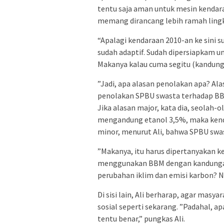
tentu saja aman untuk mesin kendar
memang dirancang lebih ramah ling
“Apalagi kendaraan 2010-an ke sini s
sudah adaptif. Sudah dipersiapkam unt
Makanya kalau cuma segitu (kandunga
”Jadi, apa alasan penolakan apa? A
penolakan SPBU swasta terhadap BB
Jika alasan major, kata dia, seolah-
mengandung etanol 3,5%, maka kend
minor, menurut Ali, bahwa SPBU swas
”Makanya, itu harus dipertanyakan k
menggunakan BBM dengan kandungan 
perubahan iklim dan emisi karbon? N
Di sisi lain, Ali berharap, agar masy
sosial seperti sekarang. ”Padahal, 
tentu benar,” pungkas Ali.