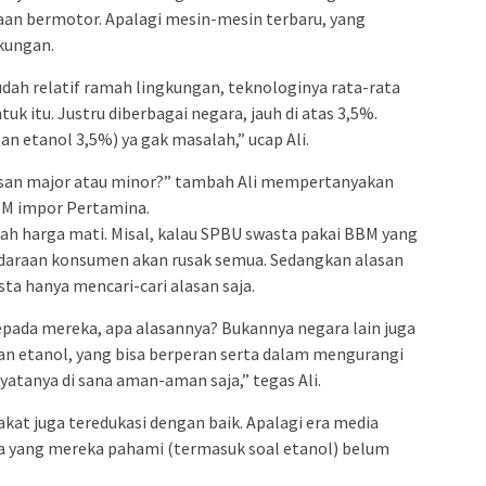
aan bermotor. Apalagi mesin-mesin terbaru, yang
kungan.
udah relatif ramah lingkungan, teknologinya rata-rata
uk itu. Justru diberbagai negara, jauh di atas 3,5%.
n etanol 3,5%) ya gak masalah,” ucap Ali.
lasan major atau minor?” tambah Ali mempertanyakan
M impor Pertamina.
olah harga mati. Misal, kalau SPBU swasta pakai BBM yang
araan konsumen akan rusak semua. Sedangkan alasan
ta hanya mencari-cari alasan saja.
epada mereka, apa alasannya? Bukannya negara lain juga
etanol, yang bisa berperan serta dalam mengurangi
yatanya di sana aman-aman saja,” tegas Ali.
arakat juga teredukasi dengan baik. Apalagi era media
apa yang mereka pahami (termasuk soal etanol) belum