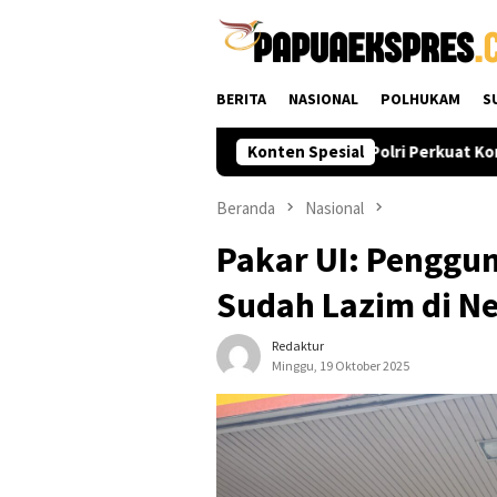
Loncat
ke
konten
BERITA
NASIONAL
POLHUKAM
S
l Proses Pembahasannya
KBPP Polri Perkuat Konsolidasi d
Konten Spesial
Beranda
Nasional
Pakar UI: Penggu
Sudah Lazim di N
Redaktur
Minggu, 19 Oktober 2025