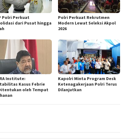
 Polri Perkuat
Polri Perkuat Rekrutmen
olidasi dari Pusat hingga
Modern Lewat Seleksi Akpol
ah
2026
RA Institute:
Kapolri Minta Program Desk
tabilitas Kasus Febrie
Ketenagakerjaan Polri Terus
Ditentukan oleh Tempat
Dilanjutkan
hanan