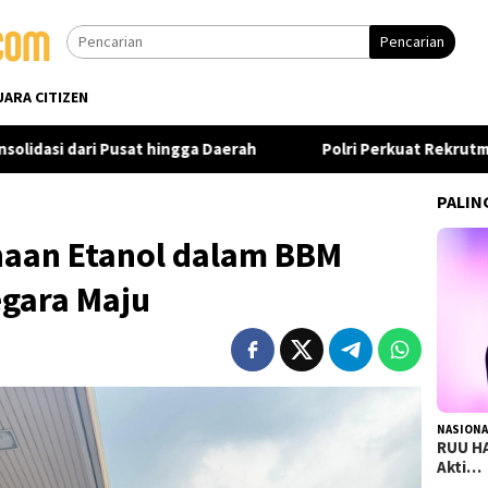
Pencarian
UARA CITIZEN
ari Pusat hingga Daerah
Polri Perkuat Rekrutmen Modern 
PALIN
naan Etanol dalam BBM
egara Maju
NASIONA
RUU HA
Akti…