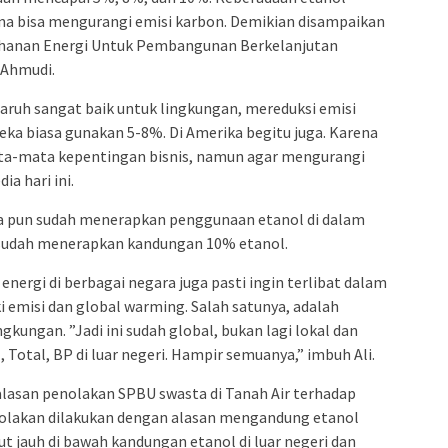
rena bisa mengurangi emisi karbon. Demikian disampaikan
tahanan Energi Untuk Pembangunan Berkelanjutan
i Ahmudi.
garuh sangat baik untuk lingkungan, mereduksi emisi
reka biasa gunakan 5-8%. Di Amerika begitu juga. Karena
mata-mata kepentingan bisnis, namun agar mengurangi
ia hari ini.
lia pun sudah menerapkan penggunaan etanol di dalam
, sudah menerapkan kandungan 10% etanol.
nergi di berbagai negara juga pasti ingin terlibat dalam
i emisi dan global warming. Salah satunya, adalah
ungan. ”Jadi ini sudah global, bukan lagi lokal dan
l, Total, BP di luar negeri. Hampir semuanya,” imbuh Ali.
alasan penolakan SPBU swasta di Tanah Air terhadap
nolakan dilakukan dengan alasan mengandung etanol
but jauh di bawah kandungan etanol di luar negeri dan