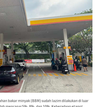
han bakar minyak (BBM) sudah lazim dilakukan di luar
dah mencapai 5%, 8%, dan 10%. Keberadaan etanol