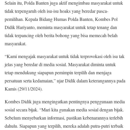
Selain itu, Polda Banten juga aktif mengimbau masyarakat untuk
tidak terpengaruh oleh isu-isu hoaks yang beredar pasca-
pemilihan. Kepala Bidang Humas Polda Banten, Kombes Pol
Didik Hariyanto, meminta masyarakat untuk tetap tenang dan
tidak terpancing oleh berita bohong yang bisa memecah belah
masyarakat.
“Kami mengajak masyarakat untuk tidak terprovokasi oleh isu tak
jelas yang beredar di media sosial. Masyarakat diminta untuk
tetap mendukung siapapun pemimpin terpilih dan menjaga
persatuan serta kedamaian,” ujar Didik dalam keterangannya pada
Kamis (29/11/2024).
Kombes Didik juga mengingatkan pentingnya penggunaan media
sosial secara bijak. “Mari kita gunakan media sosial dengan bijak.
Sebelum menyebarkan informasi, pastikan kebenarannya terlebih
dahulu. Siapapun yang terpilih, mereka adalah putra-putri terbaik