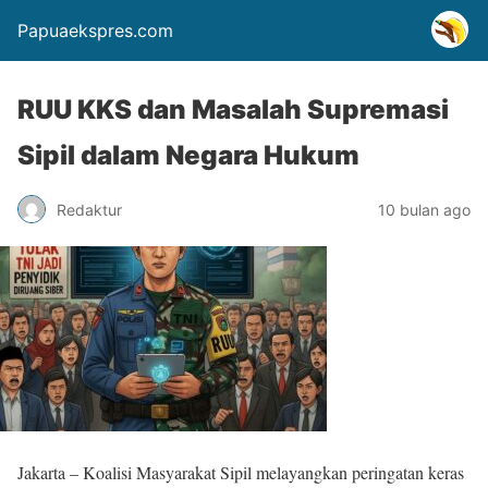
Papuaekspres.com
RUU KKS dan Masalah Supremasi
Sipil dalam Negara Hukum
Redaktur
10 bulan ago
Jakarta – Koalisi Masyarakat Sipil melayangkan peringatan keras