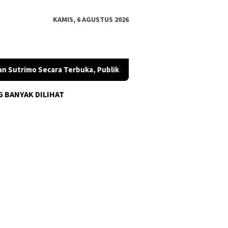
KAMIS, 6 AGUSTUS 2026
Sutrimo Secara Terbuka, Publik Diminta Mengawal
SETARA 
G BANYAK DILIHAT