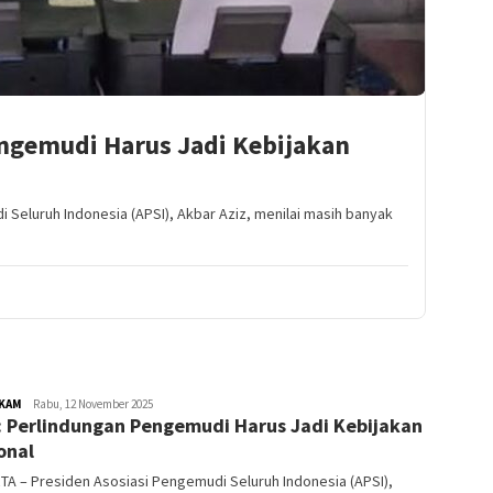
engemudi Harus Jadi Kebijakan
Seluruh Indonesia (APSI), Akbar Aziz, menilai masih banyak
KAM
hostingkomaindonesia@gmail.com
Rabu, 12 November 2025
: Perlindungan Pengemudi Harus Jadi Kebijakan
onal
A – Presiden Asosiasi Pengemudi Seluruh Indonesia (APSI),