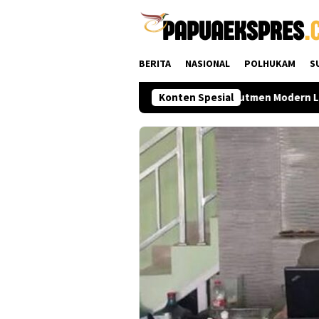
Loncat
ke
konten
BERITA
NASIONAL
POLHUKAM
S
sat hingga Daerah
Polri Perkuat Rekrutmen Modern Lewat
Konten Spesial