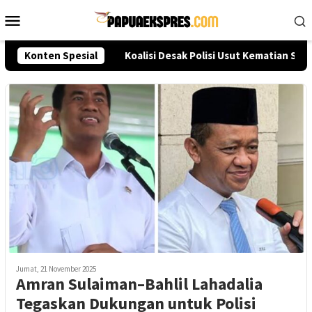
Loncat
Menu
ke
Mobile
konten
ksi Akpol 2026
Konten Spesial
Koalisi Desak Polisi Usut Kematian Sutr
Jumat, 21 November 2025
Amran Sulaiman–Bahlil Lahadalia
Tegaskan Dukungan untuk Polisi