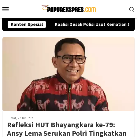
Loncat
Menu
ke
Mobile
konten
leksi Akpol 2026
Konten Spesial
Koalisi Desak Polisi Usut Kematian Sut
Jumat, 27 Juni 2025
Refleksi HUT Bhayangkara ke-79:
Ansy Lema Serukan Polri Tingkatkan