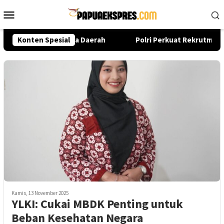
Loncat
Menu
ke
Mobile
konten
asi dari Pusat hingga Daerah
Konten Spesial
Polri Perkuat Rekrutmen Mo
Kamis, 13 November 2025
YLKI: Cukai MBDK Penting untuk
Beban Kesehatan Negara