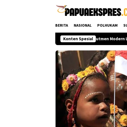
Loncat
ke
konten
BERITA
NASIONAL
POLHUKAM
S
sat hingga Daerah
Polri Perkuat Rekrutmen Modern Lewat
Konten Spesial