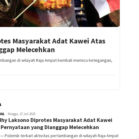
tes Masyarakat Adat Kawei Atas
ggap Melecehkan
tambangan di wilayah Raja Ampat kembali memicu ketegangan,
A
NAL
Redaktur
Minggu, 27 Juli 2025
hy Laksono Diprotes Masyarakat Adat Kawei
 Pernyataan yang Dianggap Melecehkan
— Polemik terkait aktivitas pertambangan di wilayah Raja Ampat