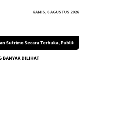
KAMIS, 6 AGUSTUS 2026
Sutrimo Secara Terbuka, Publik Diminta Mengawal
SETARA 
G BANYAK DILIHAT