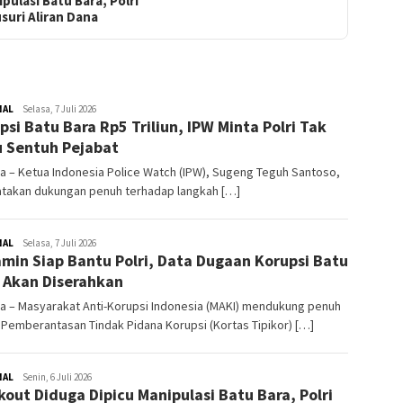
pulasi Batu Bara, Polri
suri Aliran Dana
NAL
Redaktur
Selasa, 7 Juli 2026
psi Batu Bara Rp5 Triliun, IPW Minta Polri Tak
 Sentuh Pejabat
a – Ketua Indonesia Police Watch (IPW), Sugeng Teguh Santoso,
takan dukungan penuh terhadap langkah […]
NAL
Redaktur
Selasa, 7 Juli 2026
min Siap Bantu Polri, Data Dugaan Korupsi Batu
 Akan Diserahkan
a – Masyarakat Anti-Korupsi Indonesia (MAKI) mendukung penuh
Pemberantasan Tindak Pidana Korupsi (Kortas Tipikor) […]
NAL
Redaktur
Senin, 6 Juli 2026
kout Diduga Dipicu Manipulasi Batu Bara, Polri