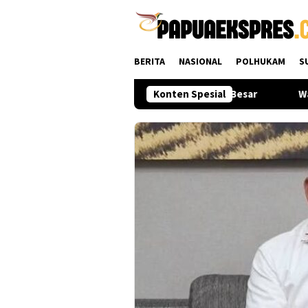
Loncat
ke
konten
BERITA
NASIONAL
POLHUKAM
S
Sports Muda dari Daerah Dapat Kesempatan Besar
Konten Spesial
Wakapolr