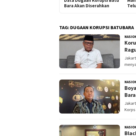
Data Dugaan Korupsi Batu
Mani
Bara Akan Diserahkan
Telu
TAG:
DUGAAN KORUPSI BATUBARA
NASIO
Koru
Ragu
Jakart
menya
NASIO
Boya
Bara
Jakart
Korps 
NASIO
Blac