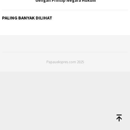
dengan Prinsip Negara Hukum
PALING BANYAK DILIHAT
Papauekspres.com 2025