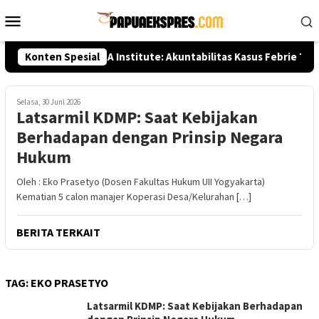
Loncat
Menu
ke
Mobile
konten
ngawal
Konten Spesial
SETARA Institute: Akuntabilitas Kasus Febrie Ta
Selasa, 30 Juni 2026
Latsarmil KDMP: Saat Kebijakan
Berhadapan dengan Prinsip Negara
Hukum
Oleh : Eko Prasetyo (Dosen Fakultas Hukum UII Yogyakarta)
Kematian 5 calon manajer Koperasi Desa/Kelurahan […]
BERITA TERKAIT
TAG:
EKO PRASETYO
Latsarmil KDMP: Saat Kebijakan Berhadapan