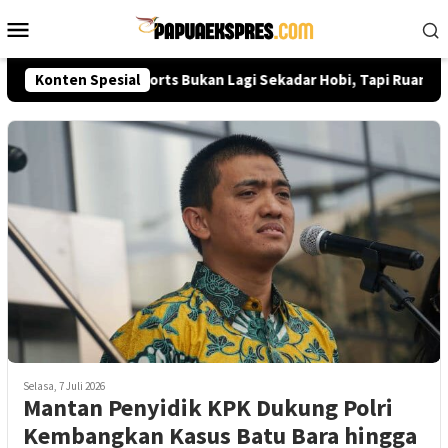
Loncat
Menu
ke
Mobile
konten
Dedi Prasetyo: E-Sports Bukan Lagi Sekadar Hobi, Tapi Ruang Pre
Konten Spesial
Selasa, 7 Juli 2026
Mantan Penyidik KPK Dukung Polri
Kembangkan Kasus Batu Bara hingga