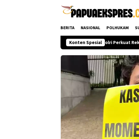
Loncat
ke
konten
BERITA
NASIONAL
POLHUKAM
S
nsolidasi dari Pusat hingga Daerah
Konten Spesial
Polri Perkuat Rekrut