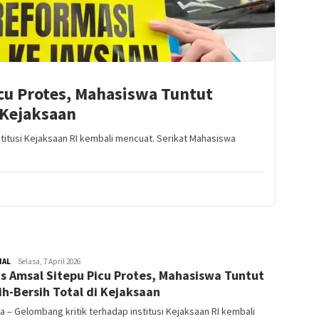
cu Protes, Mahasiswa Tuntut
 Kejaksaan
stitusi Kejaksaan RI kembali mencuat. Serikat Mahasiswa
NAL
Redaktur
Selasa, 7 April 2026
s Amsal Sitepu Picu Protes, Mahasiswa Tuntut
ih-Bersih Total di Kejaksaan
a – Gelombang kritik terhadap institusi Kejaksaan RI kembali