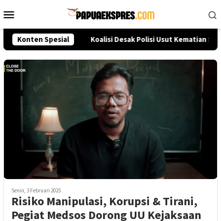
Loncat
Menu
ke
Mobile
konten
leksi Akpol 2026
Konten Spesial
Koalisi Desak Polisi Usut Kematian Sut
Senin, 3 Februari 2025
Risiko Manipulasi, Korupsi & Tirani,
Pegiat Medsos Dorong UU Kejaksaan