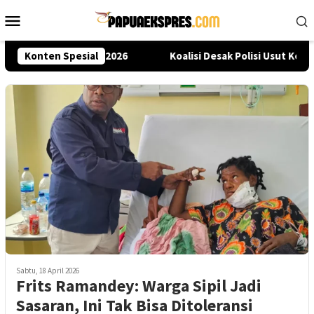
Loncat
Menu
ke
Mobile
konten
Lewat Seleksi Akpol 2026
Konten Spesial
Koalisi Desak Polisi Usut Kema
Sabtu, 18 April 2026
Frits Ramandey: Warga Sipil Jadi
Sasaran, Ini Tak Bisa Ditoleransi