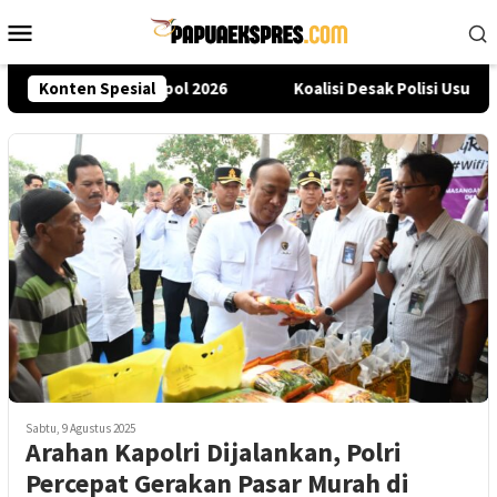
Loncat
Menu
ke
Mobile
konten
rn Lewat Seleksi Akpol 2026
Konten Spesial
Koalisi Desak Polisi Usut K
Sabtu, 9 Agustus 2025
Arahan Kapolri Dijalankan, Polri
Percepat Gerakan Pasar Murah di