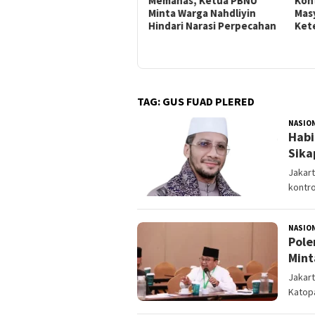
Memanas, Ketua PBNU
Kont
Minta Warga Nahdliyin
Mas
Hindari Narasi Perpecahan
Ket
TAG:
GUS FUAD PLERED
NASIO
Habi
Sika
Jakart
kontro
NASIO
Pole
Mint
Jakart
Katop