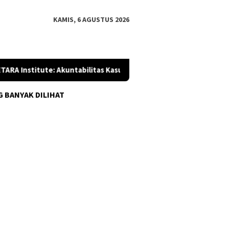
KAMIS, 6 AGUSTUS 2026
nstitute: Akuntabilitas Kasus Febrie Tak Ditentukan oleh Temp
G BANYAK DILIHAT