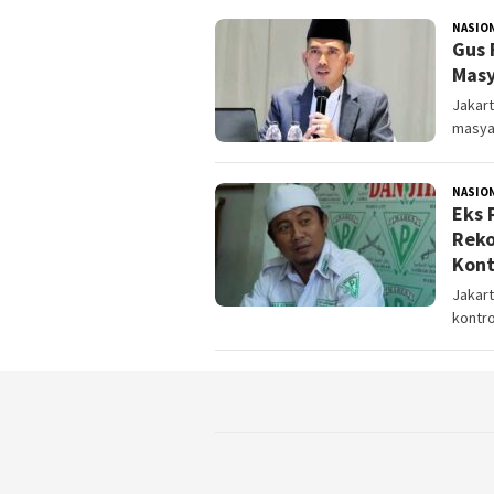
NASIO
Gus 
Masy
Jakart
masyar
NASIO
Eks 
Reko
Kont
Jakart
kontro