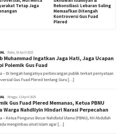
roversial, MUI Minta
Ukhuwah Islamiyah &
yarakat Tetap Jaga
Rekonsiliasi: Lebaran Saling
enangan
Memaafkan Ditengah
Kontroversi Gus Fuad
Plered
NAL
Redaktur
Rabu, 16 April 2025
b Muhammad Ingatkan Jaga Hati, Jaga Ucapan
pi Polemik Gus Fuad
a – Di tengah hangatnya perbincangan publik terkait pernyataan
versial Gus Fuad Plered tentang Guru […]
NAL
Redaktur
Minggu, 13 April 2025
mik Gus Fuad Plered Memanas, Ketua PBNU
a Warga Nahdliyin Hindari Narasi Perpecahan
a – Ketua Pengurus Besar Nahdlatul Ulama (PBNU), KH Abdullah
ada mengimbau umat Islam agar […]