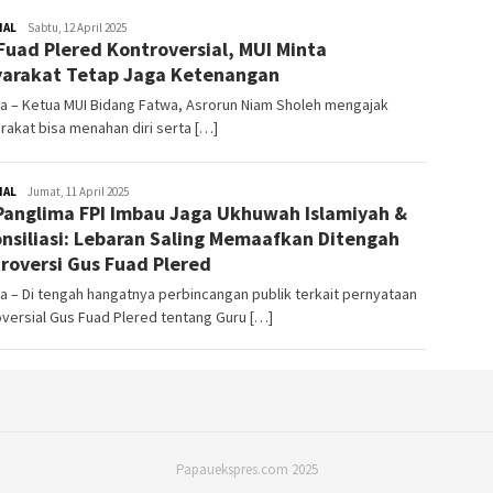
NAL
Redaktur
Sabtu, 12 April 2025
Fuad Plered Kontroversial, MUI Minta
arakat Tetap Jaga Ketenangan
a – Ketua MUI Bidang Fatwa, Asrorun Niam Sholeh mengajak
akat bisa menahan diri serta […]
NAL
Redaktur
Jumat, 11 April 2025
Panglima FPI Imbau Jaga Ukhuwah Islamiyah &
nsiliasi: Lebaran Saling Memaafkan Ditengah
roversi Gus Fuad Plered
a – Di tengah hangatnya perbincangan publik terkait pernyataan
versial Gus Fuad Plered tentang Guru […]
Papauekspres.com 2025