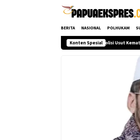
Loncat
ke
konten
BERITA
NASIONAL
POLHUKAM
S
Seleksi Akpol 2026
Koalisi Desak Polisi Usut Kematian S
Konten Spesial