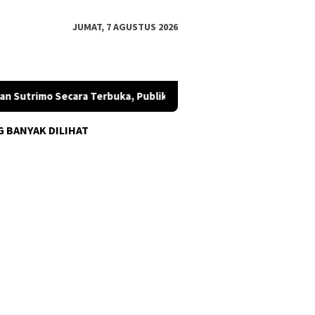
JUMAT, 7 AGUSTUS 2026
 Sutrimo Secara Terbuka, Publik Diminta Mengawal
SETARA
G BANYAK DILIHAT