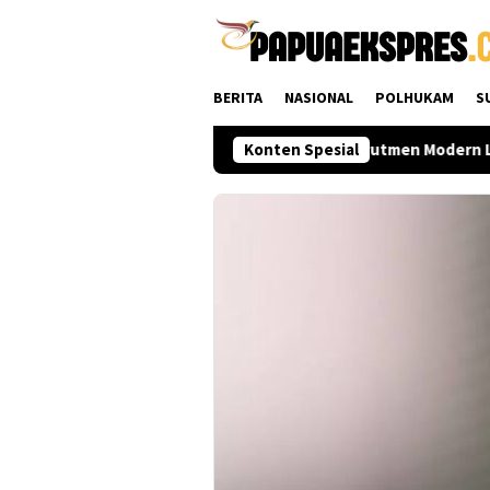
Loncat
ke
konten
BERITA
NASIONAL
POLHUKAM
S
usat hingga Daerah
Polri Perkuat Rekrutmen Modern Lewa
Konten Spesial