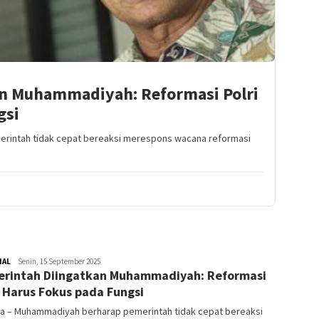
n Muhammadiyah: Reformasi Polri
gsi
rintah tidak cepat bereaksi merespons wacana reformasi
]
NAL
Redaktur
Senin, 15 September 2025
rintah Diingatkan Muhammadiyah: Reformasi
i Harus Fokus pada Fungsi
ta – Muhammadiyah berharap pemerintah tidak cepat bereaksi