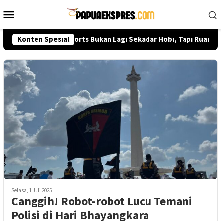
Loncat
Menu
ke
Mobile
konten
edi Prasetyo: E-Sports Bukan Lagi Sekadar Hobi, Tapi Ruang Pres
Konten Spesial
Selasa, 1 Juli 2025
Canggih! Robot-robot Lucu Temani
Polisi di Hari Bhayangkara