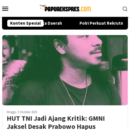
Loncat
Menu
ke
Mobile
konten
asi dari Pusat hingga Daerah
Konten Spesial
Polri Perkuat Rekrutmen Mo
Minggu, 5 Oktober 2025
HUT TNI Jadi Ajang Kritik: GMNI
Jaksel Desak Prabowo Hapus