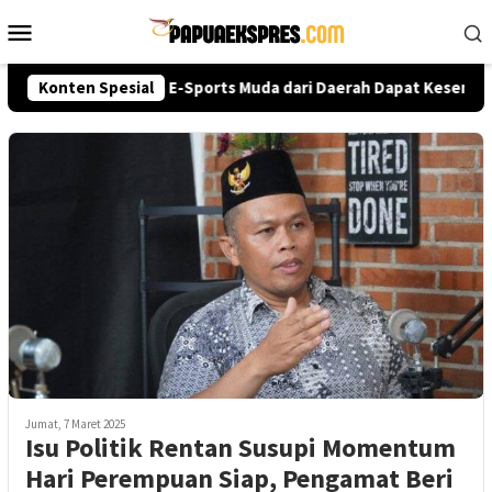
Loncat
Menu
ke
Mobile
konten
lri Cup 2026, Talenta E-Sports Muda dari Daerah Dapat Kesempata
Konten Spesial
Jumat, 7 Maret 2025
Isu Politik Rentan Susupi Momentum
Hari Perempuan Siap, Pengamat Beri