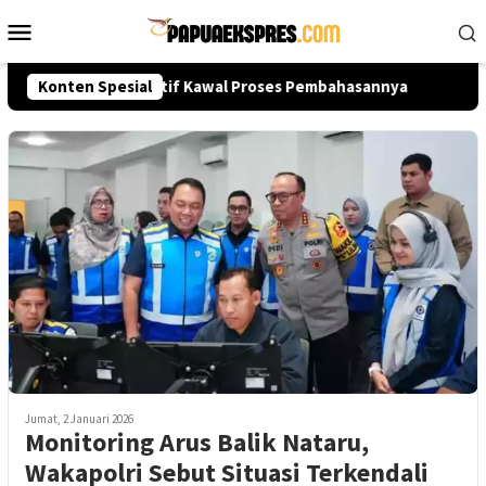
Loncat
Menu
ke
Mobile
konten
 Publik Diminta Aktif Kawal Proses Pembahasannya
Konten Spesial
KBPP
Jumat, 2 Januari 2026
Monitoring Arus Balik Nataru,
Wakapolri Sebut Situasi Terkendali