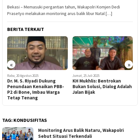
Bekasi – Memasuki pergantian tahun, Wakapolri Komjen Dedi
Prasetyo melakukan monitoring arus balik libur Natal […]
BERITA TERKAIT
«
»
Rabu, 20 Agustus 2025
Jumat, 25 Juli 2025
S
i
Dr. M. S. Riyadi Dukung
KH Mukhlis: Bentrokan
P
Penundaan Kenaikan PBB-
Bukan Solusi, Dialog Adalah
K
P2 di Bone, Imbau Warga
Jalan Bijak
B
Tetap Tenang
L
TAG:
KONDUSIFITAS
Monitoring Arus Balik Nataru, Wakapolri
Sebut Situasi Terkendali