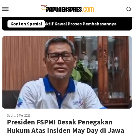
Loncat
Menu
ke
Mobile
konten
a? Publik Diminta Aktif Kawal Proses Pembahasannya
Konten Spesial
KB
Sabtu, 3 Mei 2025
Presiden FSPMI Desak Penegakan
Hukum Atas Insiden May Day di Jawa