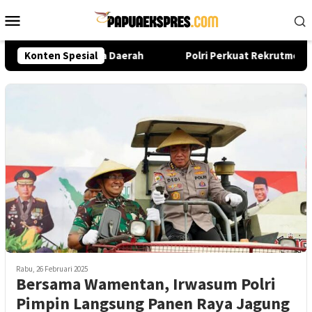
Loncat
Menu
ke
Mobile
konten
si dari Pusat hingga Daerah
Konten Spesial
Polri Perkuat Rekrutmen Mo
Rabu, 26 Februari 2025
Bersama Wamentan, Irwasum Polri
Pimpin Langsung Panen Raya Jagung