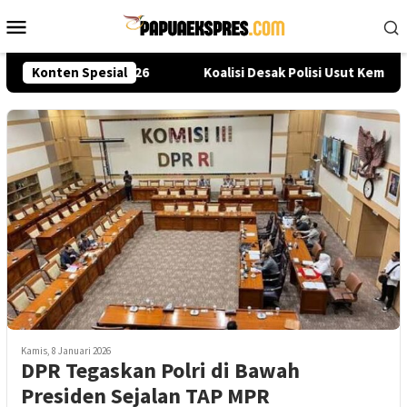
Loncat
Menu
ke
Mobile
konten
at Seleksi Akpol 2026
Konten Spesial
Koalisi Desak Polisi Usut Kemati
Kamis, 8 Januari 2026
DPR Tegaskan Polri di Bawah
Presiden Sejalan TAP MPR