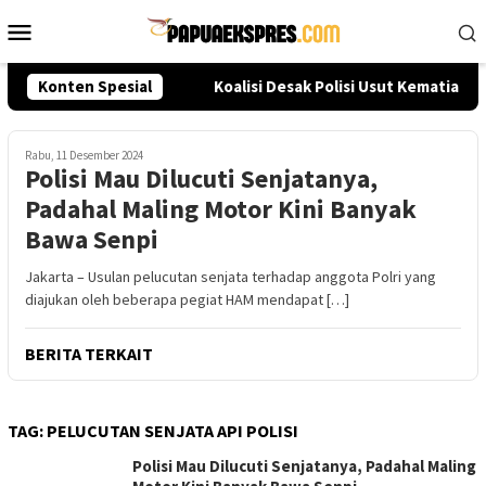
Loncat
Menu
ke
Mobile
konten
Seleksi Akpol 2026
Konten Spesial
Koalisi Desak Polisi Usut Kematian 
Rabu, 11 Desember 2024
Polisi Mau Dilucuti Senjatanya,
Padahal Maling Motor Kini Banyak
Bawa Senpi
Jakarta – Usulan pelucutan senjata terhadap anggota Polri yang
diajukan oleh beberapa pegiat HAM mendapat […]
BERITA TERKAIT
TAG:
PELUCUTAN SENJATA API POLISI
Polisi Mau Dilucuti Senjatanya, Padahal Maling