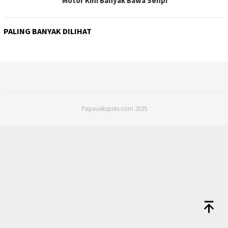
Motor Kini Banyak Bawa Senpi
PALING BANYAK DILIHAT
Papauekspres.com 2025