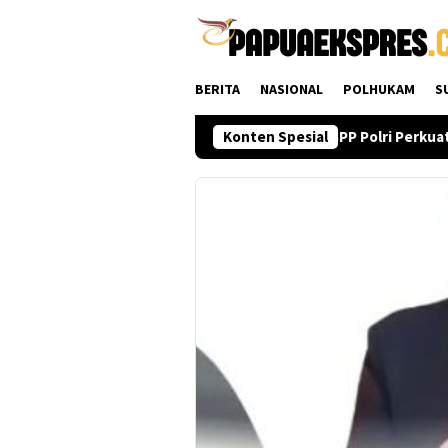
Loncat
ke
konten
BERITA
NASIONAL
POLHUKAM
S
ktif Kawal Proses Pembahasannya
Konten Spesial
KBPP Polri Perkuat Kon