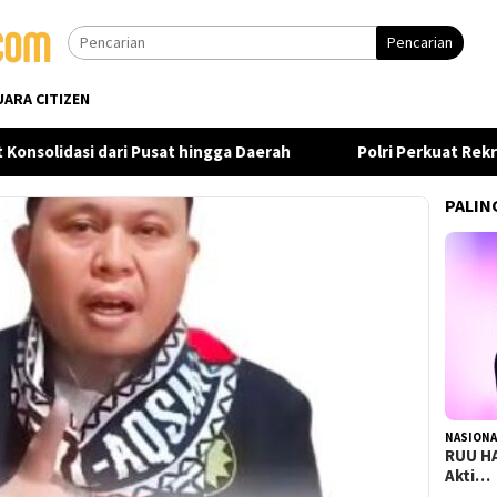
Pencarian
UARA CITIZEN
solidasi dari Pusat hingga Daerah
Polri Perkuat Rekrutm
PALIN
NASIONA
RUU HA
Akti…