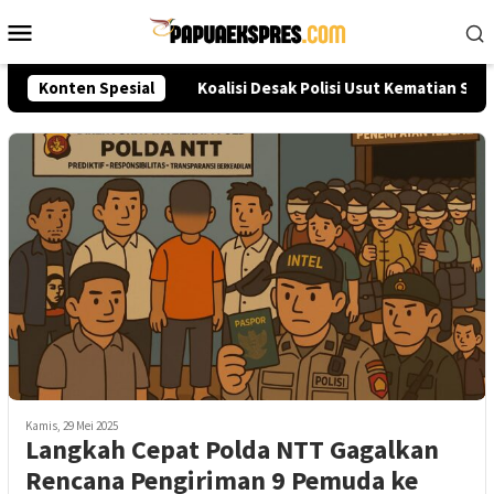
Loncat
Menu
ke
Mobile
konten
eksi Akpol 2026
Konten Spesial
Koalisi Desak Polisi Usut Kematian Sutr
Kamis, 29 Mei 2025
Langkah Cepat Polda NTT Gagalkan
Rencana Pengiriman 9 Pemuda ke