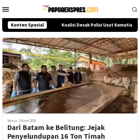
Loncat
Menu
ke
Mobile
konten
Seleksi Akpol 2026
Konten Spesial
Koalisi Desak Polisi Usut Kematian S
Selasa, 3 Maret 2026
Dari Batam ke Belitung: Jejak
Penyelundupan 16 Ton Timah