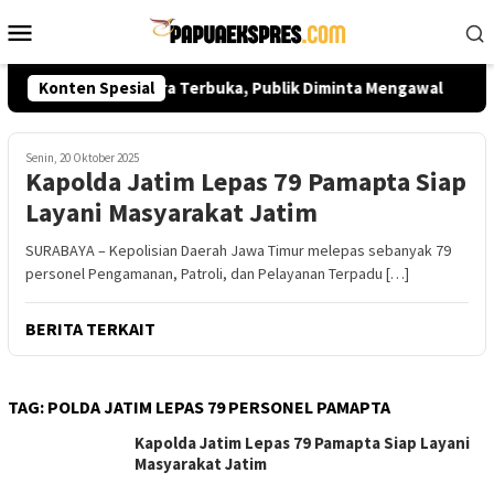
Loncat
Menu
ke
Mobile
konten
Kematian Sutrimo Secara Terbuka, Publik Diminta Mengawal
Konten Spesial
Senin, 20 Oktober 2025
Kapolda Jatim Lepas 79 Pamapta Siap
Layani Masyarakat Jatim
SURABAYA – Kepolisian Daerah Jawa Timur melepas sebanyak 79
personel Pengamanan, Patroli, dan Pelayanan Terpadu […]
BERITA TERKAIT
TAG:
POLDA JATIM LEPAS 79 PERSONEL PAMAPTA
Kapolda Jatim Lepas 79 Pamapta Siap Layani
Masyarakat Jatim