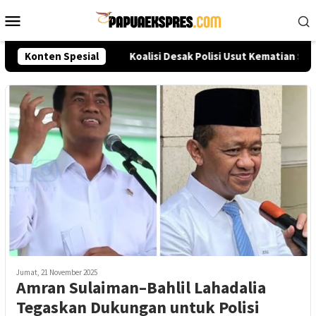
Loncat
Menu
ke
Mobile
konten
leksi Akpol 2026
Konten Spesial
Koalisi Desak Polisi Usut Kematian Sut
Jumat, 21 November 2025
Amran Sulaiman–Bahlil Lahadalia
Tegaskan Dukungan untuk Polisi