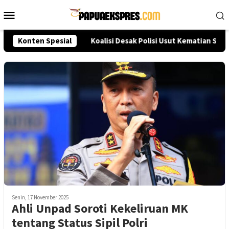
Loncat
Menu
ke
Mobile
konten
eksi Akpol 2026
Konten Spesial
Koalisi Desak Polisi Usut Kematian Sutr
Senin, 17 November 2025
Ahli Unpad Soroti Kekeliruan MK
tentang Status Sipil Polri