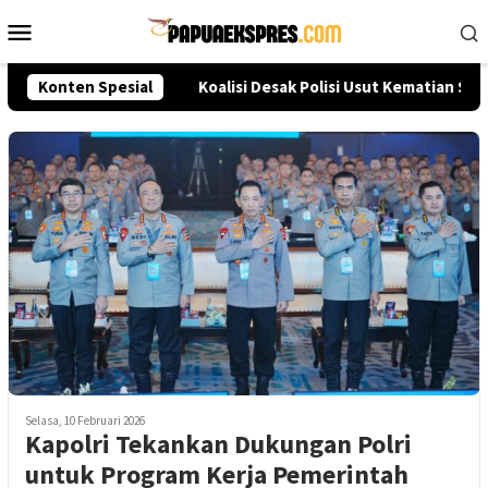
Loncat
Menu
ke
Mobile
konten
leksi Akpol 2026
Konten Spesial
Koalisi Desak Polisi Usut Kematian Sut
Selasa, 10 Februari 2026
Kapolri Tekankan Dukungan Polri
untuk Program Kerja Pemerintah