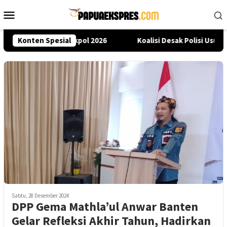
Loncat
Menu
ke
Mobile
konten
ern Lewat Seleksi Akpol 2026
Konten Spesial
Koalisi Desak Polisi Usut 
Sabtu, 28 Desember 2024
DPP Gema Mathla’ul Anwar Banten
Gelar Refleksi Akhir Tahun, Hadirkan