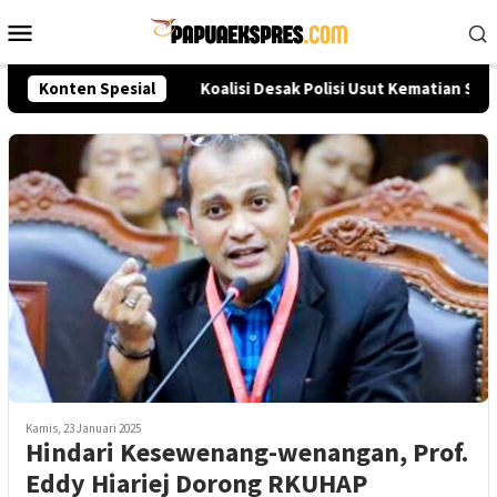
Loncat
Menu
ke
Mobile
konten
eksi Akpol 2026
Konten Spesial
Koalisi Desak Polisi Usut Kematian Sutr
Kamis, 23 Januari 2025
Hindari Kesewenang-wenangan, Prof.
Eddy Hiariej Dorong RKUHAP