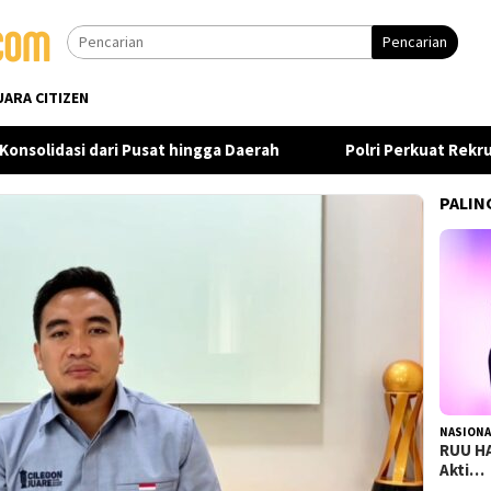
Pencarian
UARA CITIZEN
olidasi dari Pusat hingga Daerah
Polri Perkuat Rekrutme
PALIN
NASIONA
RUU HA
Akti…