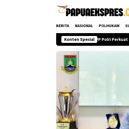
Loncat
ke
konten
BERITA
NASIONAL
POLHUKAM
S
tif Kawal Proses Pembahasannya
Konten Spesial
KBPP Polri Perkuat Kons