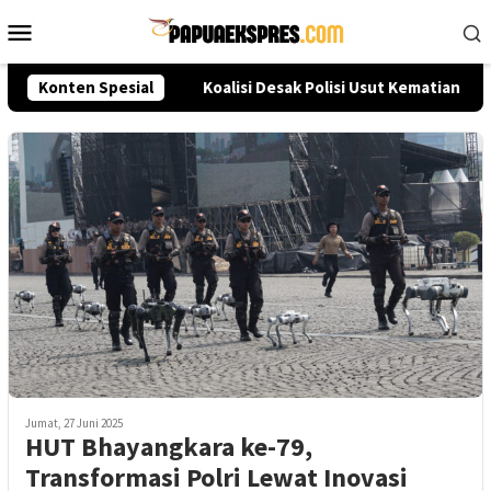
Loncat
Menu
ke
Mobile
konten
leksi Akpol 2026
Konten Spesial
Koalisi Desak Polisi Usut Kematian Sut
Jumat, 27 Juni 2025
HUT Bhayangkara ke-79,
Transformasi Polri Lewat Inovasi