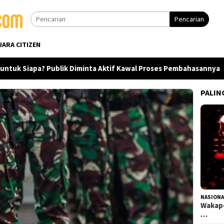
Pencarian
UARA CITIZEN
 Siapa? Publik Diminta Aktif Kawal Proses Pembahasannya
PALIN
NASIONA
Wakapo
…