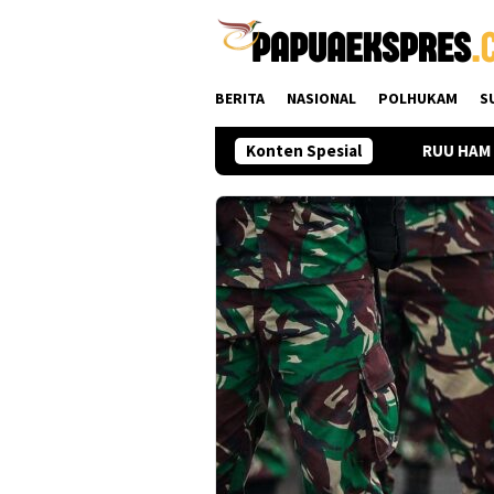
Loncat
ke
konten
BERITA
NASIONAL
POLHUKAM
S
an Lagi Sekadar Hobi, Tapi Ruang Prestasi
Konten Spesial
RUU HAM untuk