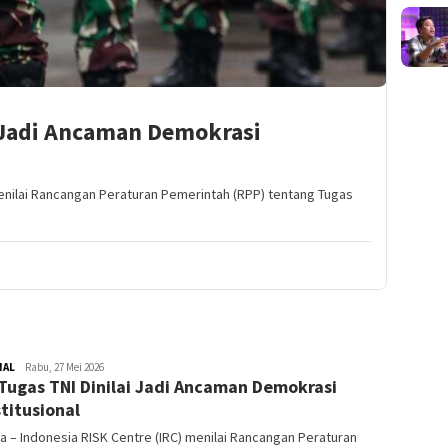
i Jadi Ancaman Demokrasi
menilai Rancangan Peraturan Pemerintah (RPP) tentang Tugas
NAL
Redaktur
Rabu, 27 Mei 2026
Tugas TNI Dinilai Jadi Ancaman Demokrasi
titusional
a – Indonesia RISK Centre (IRC) menilai Rancangan Peraturan