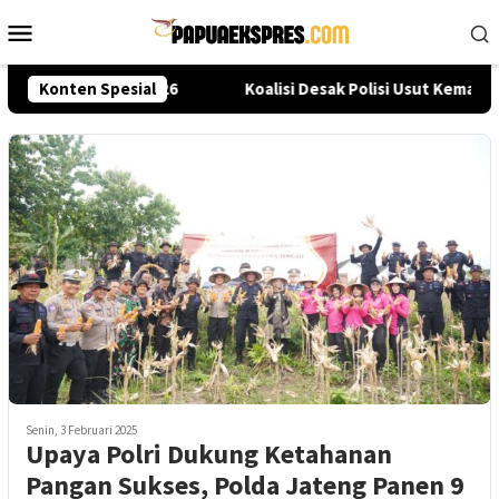
Loncat
Menu
ke
Mobile
konten
at Seleksi Akpol 2026
Konten Spesial
Koalisi Desak Polisi Usut Kematia
Senin, 3 Februari 2025
Upaya Polri Dukung Ketahanan
Pangan Sukses, Polda Jateng Panen 9