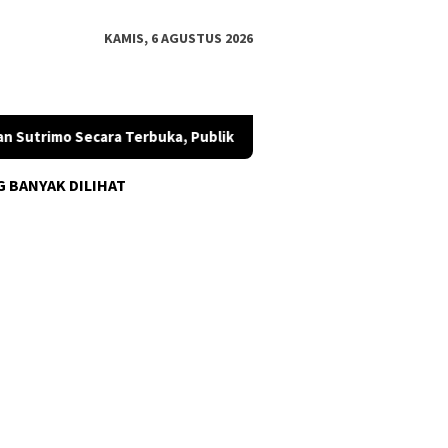
KAMIS, 6 AGUSTUS 2026
Sutrimo Secara Terbuka, Publik Diminta Mengawal
SETARA 
G BANYAK DILIHAT