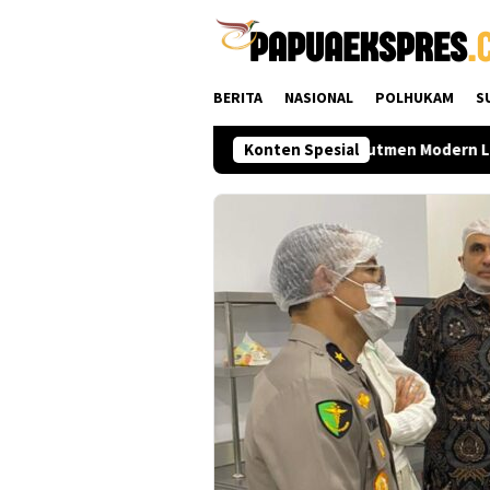
Loncat
ke
konten
BERITA
NASIONAL
POLHUKAM
S
sat hingga Daerah
Polri Perkuat Rekrutmen Modern Lewat
Konten Spesial