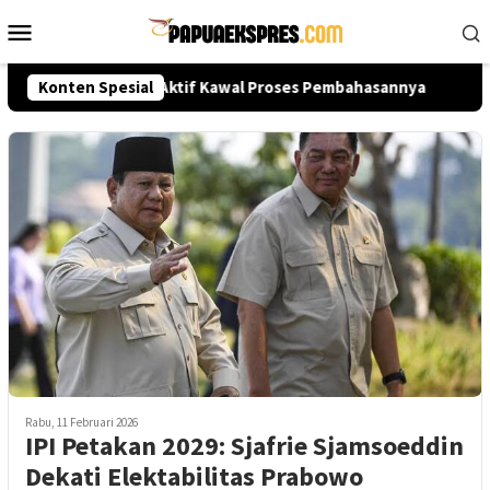
Loncat
Menu
ke
Mobile
konten
a? Publik Diminta Aktif Kawal Proses Pembahasannya
Konten Spesial
KB
Rabu, 11 Februari 2026
IPI Petakan 2029: Sjafrie Sjamsoeddin
Dekati Elektabilitas Prabowo