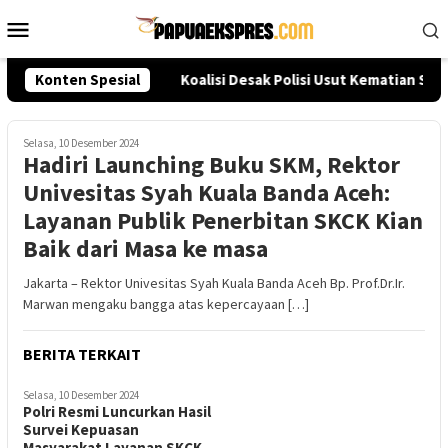
Loncat
Menu
ke
Mobile
konten
leksi Akpol 2026
Konten Spesial
Koalisi Desak Polisi Usut Kematian Sut
Selasa, 10 Desember 2024
Hadiri Launching Buku SKM, Rektor
Univesitas Syah Kuala Banda Aceh:
Layanan Publik Penerbitan SKCK Kian
Baik dari Masa ke masa
Jakarta – Rektor Univesitas Syah Kuala Banda Aceh Bp. Prof.Dr.Ir.
Marwan mengaku bangga atas kepercayaan […]
BERITA TERKAIT
Selasa, 10 Desember 2024
Polri Resmi Luncurkan Hasil
Survei Kepuasan
Masyarakat Layanan SKCK