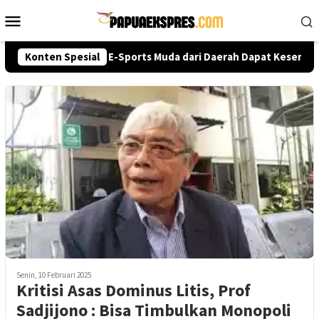
Loncat
Menu
ke
Mobile
konten
ri Cup 2026, Talenta E-Sports Muda dari Daerah Dapat Kesempata
Konten Spesial
Senin, 10 Februari 2025
Kritisi Asas Dominus Litis, Prof
Sadjijono : Bisa Timbulkan Monopoli