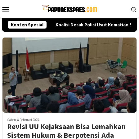
Loncat
Menu
ke
Mobile
konten
eksi Akpol 2026
Konten Spesial
Koalisi Desak Polisi Usut Kematian Sutr
Sabtu, 8 Februari 2025
Revisi UU Kejaksaan Bisa Lemahkan
Sistem Hukum & Berpotensi Ada