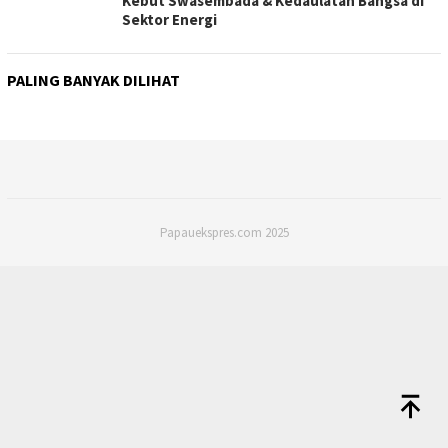
Kebut Swasembada & Kedaulatan Bangsa di
Sektor Energi
PALING BANYAK DILIHAT
Papauekspres.com 2025