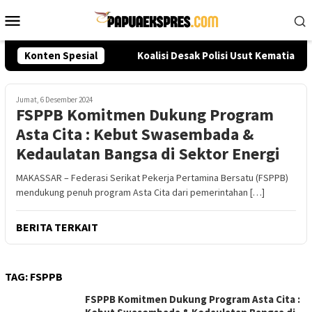
Loncat
Menu
ke
Mobile
konten
Seleksi Akpol 2026
Konten Spesial
Koalisi Desak Polisi Usut Kematian 
Jumat, 6 Desember 2024
FSPPB Komitmen Dukung Program
Asta Cita : Kebut Swasembada &
Kedaulatan Bangsa di Sektor Energi
MAKASSAR – Federasi Serikat Pekerja Pertamina Bersatu (FSPPB)
mendukung penuh program Asta Cita dari pemerintahan […]
BERITA TERKAIT
TAG:
FSPPB
FSPPB Komitmen Dukung Program Asta Cita :